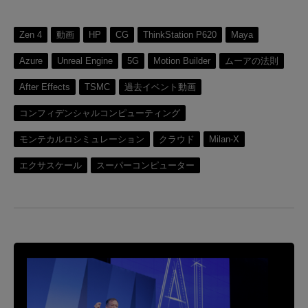
Zen 4
動画
HP
CG
ThinkStation P620
Maya
Azure
Unreal Engine
5G
Motion Builder
ムーアの法則
After Effects
TSMC
過去イベント動画
コンフィデンシャルコンピューティング
モンテカルロシミュレーション
クラウド
Milan-X
エクサスケール
スーパーコンピューター