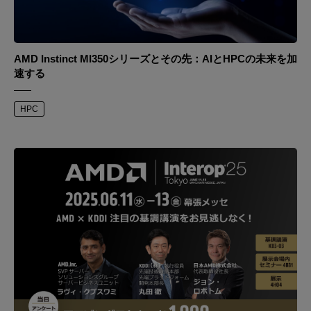
AMD Instinct MI350シリーズとその先：AIとHPCの未来を加
速する
HPC