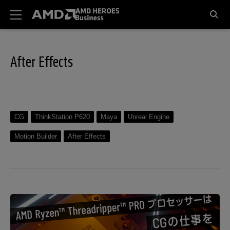
After Effects
CG
ThinkStation P620
Maya
Unreal Engine
Motion Builder
After Effects