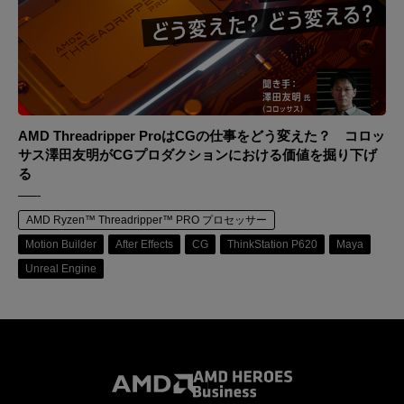
AMD Threadripper ProはCGの仕事をどう変えた？ コロッ
サス澤田友明がCGプロダクションにおける価値を掘り下げ
る
AMD Ryzen™ Threadripper™ PRO プロセッサー
Motion Builder
After Effects
CG
ThinkStation P620
Maya
Unreal Engine