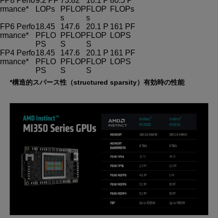
FP8 Perfo
9.2 PF
73.82
10.1 P
80.5 P
rmance*
LOPs
PFLOP
FLOP
FLOPs
s
s
FP6 Perfo
18.45
147.6
20.1 P
161 PF
rmance*
PFLO
PFLOP
FLOP
LOPS
PS
S
S
FP4 Perfo
18.45
147.6
20.1 P
161 PF
rmance*
PFLO
PFLOP
FLOP
LOPS
PS
S
S
*構造的スパース性（structured sparsity）有効時の性能