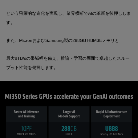
という飛躍的な進化を実現し、
業界横断でAIの革新を後押し
しま
す。
また、
MicronおよびSamsung製の288GB HBM3Eメモリ
と
最大8TB/sの帯域幅
を備え、推論・学習の両面で
卓越したスルー
プット性能を発揮します。