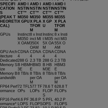
SPECIFI
AMD I
AMD I
AMD I
AMD I
CATION
NSTIN
NSTIN
NSTIN
NSTIN
S
CT™
CT™
CT™
CT™
(PEAK T
MI350
MI350
MI355
MI355
HEORETI
X GPU
X PLA
X GP
X PLA
CAL)
TFOR
U
TFOR
M
M
GPUs
Instinct
8 x Inst
Instinc
8 x Insti
MI350
inct MI
t MI35
nct MI3
X OAM
350X
5X OA
55X O
OAM
M
AM
GPU Arch
CDNA
CDNA
CDNA
CDNA
itecture
4
4
4
4
Dedicated
288 G
2.3 TB
288 G
2.3 TB
Memory S
B HBM
HBM3
B HB
HBM3
ize
3E
E
M3E
E
Memory B
8 TB/s
8 TB/s
8 TB/s
8 TB/s
andwidth
per OA
per OA
M
M
FP64 Perf
72 TFL
577 TF
78.6 T
628.8 T
ormance
OPs
LOPs
FLOP
FLOPs
S
FP16 Perf
4.6 PF
36.8 P
5 PFL
40.2 P
ormance*
LOPS
FLOPS
OPS
FLOPS