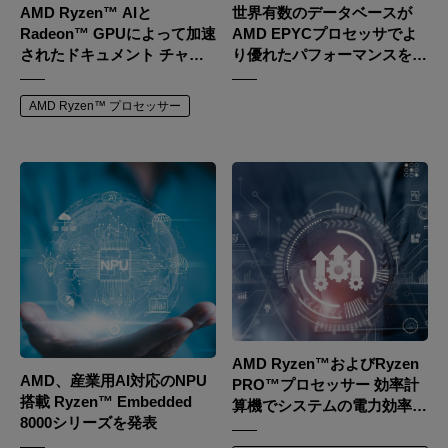
AMD Ryzen™ AIと
世界有数のデータベースが
Radeon™ GPUによって加速
AMD EPYCプロセッサでよ
されたドキュメント チャッ
り優れたパフォーマンスを発
トで、強力なAIアシスタント
揮
を手に入れましょう
AMD Ryzen™ プロセッサー
AMD Ryzen™およびRyzen
AMD、産業用AI対応のNPU
PRO™プロセッサー 効率計
搭載 Ryzen™ Embedded
算機でシステムの電力効率を
8000シリーズを発表
探る