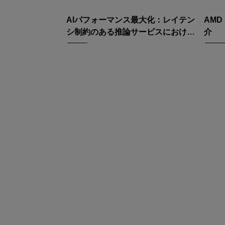
AIパフォーマンス最大化：レイテン
AM
シ制約のある推論サービスにおける
介
AMD EPYC 9575F CPUの役割