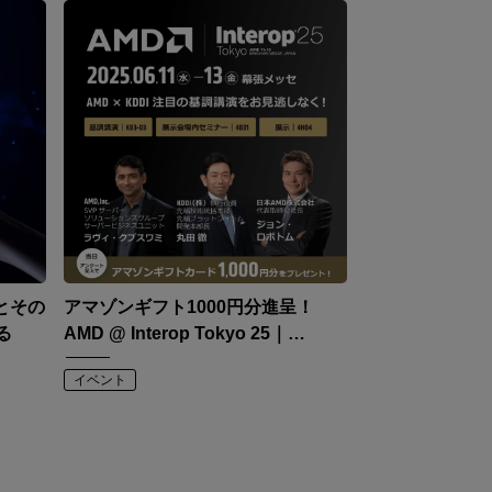
ズとその
アマゾンギフト1000円分進呈！
る
AMD @ Interop Tokyo 25｜
AMD×KDDI 基調講演・展示会場内
イベント
セミナー・展示情報