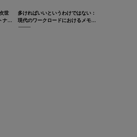
D：次世
多ければいいというわけではない：
トナー
現代のワークロードにおけるメモリ
選択の再考