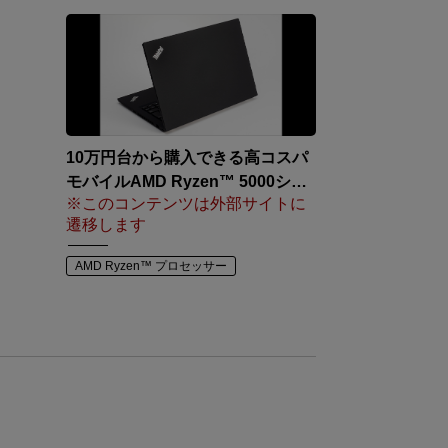
10万円台から購入できる高コスパ
モバイルAMD Ryzen™ 5000シリ
※このコンテンツは外部サイトに
ーズ搭載「ThinkPad T14 Gen2」
遷移します
を検証
AMD Ryzen™ プロセッサー