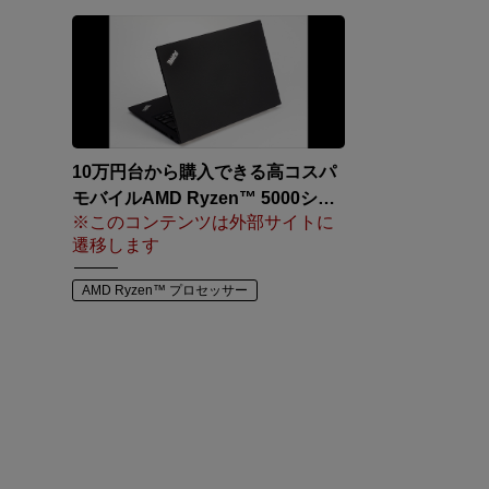
10万円台から購入できる高コスパ
モバイルAMD Ryzen™ 5000シリ
※このコンテンツは外部サイトに
ーズ搭載「ThinkPad T14 Gen2」
遷移します
を検証
AMD Ryzen™ プロセッサー