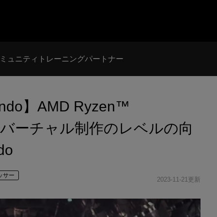
ミュニティ
トレーニング
パートナー
do】AMD Ryzen™
PRO がバーチャル制作のレベルの向
do
セッサー
2023-11-21更新