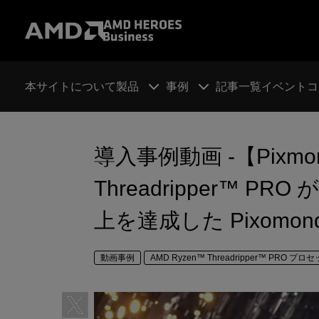
本サイトについて
製品
事例
記事一覧
イベント
コ
導入事例動画 -【Pixmon
Threadripper™ 
上を達成した Pixomon
動画事例
AMD Ryzen™ Threadripper™ PRO プロ