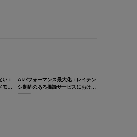
ない：
AIパフォーマンス最大化：レイテン
メモリ
シ制約のある推論サービスにおける
AMD EPYC 9575F CPUの役割