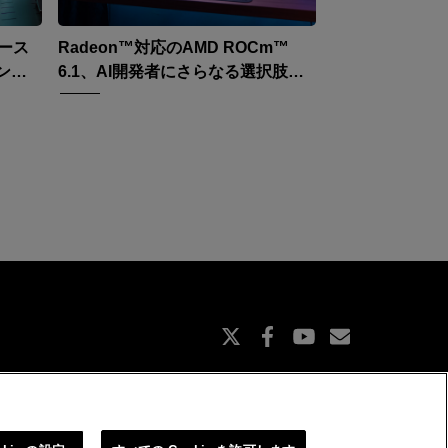
リース
Radeon™対応のAMD ROCm™
ンス
6.1、AI開発者にさらなる選択肢を
提供
X
Facebook
Youtube
Subscript
es.jp
よくある質問