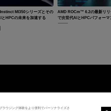
Instinct MI350シリーズとその
AMD ROCm™ 6.2の最新リ
AIとHPCの未来を加速する
で次世代AIとHPCパフォーマ
を解き放つ
Cookie の設定
ーライト
プライバシーポリシー
Cookieポリシー
商標について
amd-hero
て、ブラウジング体験をより便利でパーソナライズさ