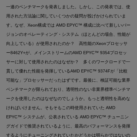
一連のベンチマークを発表しました。しかし、この発表では、使
用された方法論に関していくつかの疑問が投げかけられていま
す。なぜ、Xeon構成では AMD EPYC™ 構成に比べて新しいバー
ジョンのオペレーティング・システム（ほとんどの場合、性能が
向上している）が使用されたのか？ 高性能のXeonプロセッサ
ー8462Y+が、メインストリームのAMD EPYC™ 9354プロセッ
サーに対して使用されたのはなぜか？ 多くのワークロードで一
貫して優れた性能を発揮しているAMD EPYC™ 9374Fが「比較
可能な」プロセッサーだったはずです。最後に、検証可能な業界
ベンチマークが限られており、透明性のない非業界標準ベンチマ
ークを使用したのはなぜなのでしょうか。もっと透明性を高めな
ければいけません。そもそもこの時使用されていた AMD
EPYC™ システムが、公表されている AMD EPYC™ チューニン
グガイドで推奨されているように、最高のパフォーマンスを発揮
するようにチューニングされていたかどうかは明らかではないの