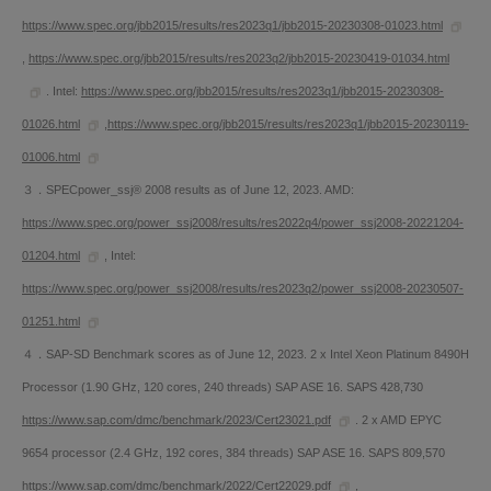
https://www.spec.org/jbb2015/results/res2023q1/jbb2015-20230308-01023.html
,
https://www.spec.org/jbb2015/results/res2023q2/jbb2015-20230419-01034.html
. Intel:
https://www.spec.org/jbb2015/results/res2023q1/jbb2015-20230308-
01026.html
,
https://www.spec.org/jbb2015/results/res2023q1/jbb2015-20230119-
01006.html
３．SPECpower_ssj® 2008 results as of June 12, 2023. AMD:
https://www.spec.org/power_ssj2008/results/res2022q4/power_ssj2008-20221204-
01204.html
, Intel:
https://www.spec.org/power_ssj2008/results/res2023q2/power_ssj2008-20230507-
01251.html
４．SAP-SD Benchmark scores as of June 12, 2023. 2 x Intel Xeon Platinum 8490H
Processor (1.90 GHz, 120 cores, 240 threads) SAP ASE 16. SAPS 428,730
https://www.sap.com/dmc/benchmark/2023/Cert23021.pdf
. 2 x AMD EPYC
9654 processor (2.4 GHz, 192 cores, 384 threads) SAP ASE 16. SAPS 809,570
https://www.sap.com/dmc/benchmark/2022/Cert22029.pdf
,