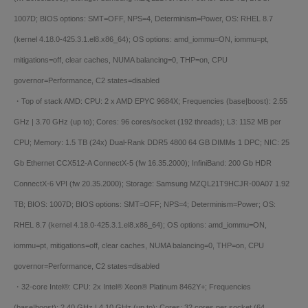
1007D; BIOS options: SMT=OFF, NPS=4, Determinism=Power, OS: RHEL 8.7
(kernel 4.18.0-425.3.1.el8.x86_64); OS options: amd_iommu=ON, iommu=pt,
mitigations=off, clear caches, NUMA balancing=0, THP=on, CPU
governor=Performance, C2 states=disabled
・Top of stack AMD: CPU: 2 x AMD EPYC 9684X; Frequencies (base|boost): 2.55
GHz | 3.70 GHz (up to); Cores: 96 cores/socket (192 threads); L3: 1152 MB per
CPU; Memory: 1.5 TB (24x) Dual-Rank DDR5 4800 64 GB DIMMs 1 DPC; NIC: 25
Gb Ethernet CCX512-A ConnectX-5 (fw 16.35.2000); InfiniBand: 200 Gb HDR
ConnectX-6 VPI (fw 20.35.2000); Storage: Samsung MZQL21T9HCJR-00A07 1.92
TB; BIOS: 1007D; BIOS options: SMT=OFF; NPS=4; Determinism=Power; OS:
RHEL 8.7 (kernel 4.18.0-425.3.1.el8.x86_64); OS options: amd_iommu=ON,
iommu=pt, mitigations=off, clear caches, NUMA balancing=0, THP=on, CPU
governor=Performance, C2 states=disabled
・32-core Intel®: CPU: 2x Intel® Xeon® Platinum 8462Y+; Frequencies
(base|boost): 2.40 GHz | 4.10 GHz (up to); Cores: 32 cores per socket (64