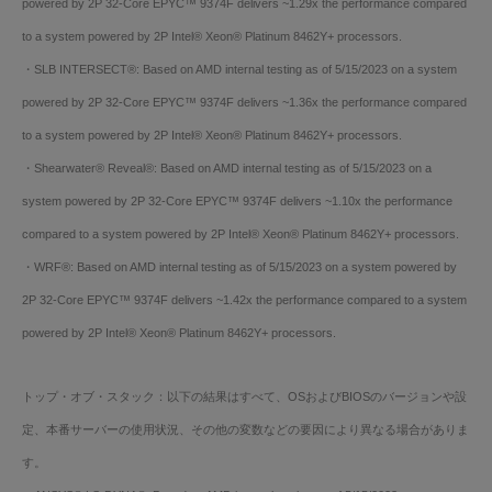
powered by 2P 32-Core EPYC™ 9374F delivers ~1.29x the performance compared
to a system powered by 2P Intel® Xeon® Platinum 8462Y+ processors.
・SLB INTERSECT®: Based on AMD internal testing as of 5/15/2023 on a system
powered by 2P 32-Core EPYC™ 9374F delivers ~1.36x the performance compared
to a system powered by 2P Intel® Xeon® Platinum 8462Y+ processors.
・Shearwater® Reveal®: Based on AMD internal testing as of 5/15/2023 on a
system powered by 2P 32-Core EPYC™ 9374F delivers ~1.10x the performance
compared to a system powered by 2P Intel® Xeon® Platinum 8462Y+ processors.
・WRF®: Based on AMD internal testing as of 5/15/2023 on a system powered by
2P 32-Core EPYC™ 9374F delivers ~1.42x the performance compared to a system
powered by 2P Intel® Xeon® Platinum 8462Y+ processors.
トップ・オブ・スタック：以下の結果はすべて、OSおよびBIOSのバージョンや設
定、本番サーバーの使用状況、その他の変数などの要因により異なる場合がありま
す。