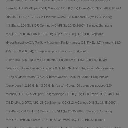
threads); L3: 60 MB per CPU; Memory: 1.0 TB (16x) Dual-Rank DDR5 4800 64 GB
DIMMs 2 DPC; NIC: 25 Gb Ethernet CCX512-A ConnectX-5 (fw 16.35.2000);
InfiniBand: 200 Gb HDR ConnectX-6 VPI (fw 20.35.2000); Storage: Samsung
MZQL21T9HCJR-00A07 1.92 TB; BIOS: ESE110Q-1.10; BIOS options:
Hyperthreading=Off, Profile = Maximum Performance; OS: RHEL 8.7 (kernel 4.18.0-
425.3.1.el8.x86_64); OS options: processor.max_cstate=1;
Intel®_idle.max_cstate=0; iommu=pt mitigations=off; clear caches; NUMA
Balancing=0; randomize_va_space 0; THP=ON; CPU Governor=Performance
・Top of stack Intel®: CPU: 2x Intel® Xeon® Platinum 8480+; Frequencies
(base|boost): 1.90 GHz | 3.50 GHz (up to); Cores: 60 cores per socket (120
threads); L3: 112.5 MB per CPU; Memory: 1.0 TB (16x) Dual-Rank DDR5 4800 64
GB DIMMs 2 DPC; NIC: 25 Gb Ethernet CCX512-A ConnectX-5 (fw 16.35.2000);
InfiniBand: 200 Gb HDR ConnectX-6 VPI (fw 20.35.2000); Storage: Samsung
MZQL21T9HCJR-00A07 1.92 TB; BIOS: ESE110Q-1.10; BIOS options: