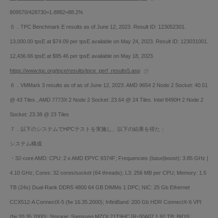
809570/428730=1.8882=88.2%
５．TPC Benchmark E results as of June 12, 2023. Result ID: 123052301.
13,000.00 tpsE at $74.09 per tpsE available on May 24, 2023. Result ID: 123031001.
12,436.66 tpsE at $95.46 per tpsE available on May 18, 2023.
https://www.tpc.org/tpce/results/tpce_perf_results5.asp
６．VMMark 3 results as of as of June 12, 2023. AMD 9654 2 Node 2 Socket: 40.51
@ 43 Tiles , AMD 7773X 2 Node 2 Socket: 23.64 @ 24 Tiles. Intel 8490H 2 Node 2
Socket: 23.38 @ 23 Tiles
７．以下のシステムでHPCテストを実施し、以下の結果を得た：
システム構成
・32-core AMD: CPU: 2 x AMD EPYC 9374F; Frequencies (base|boost): 3.85 GHz |
4.10 GHz; Cores: 32 cores/socket (64 threads); L3: 256 MB per CPU; Memory: 1.5
TB (24x) Dual-Rank DDR5 4800 64 GB DIMMs 1 DPC; NIC: 25 Gb Ethernet
CCX512-A ConnectX-5 (fw 16.35.2000); InfiniBand: 200 Gb HDR ConnectX-6 VPI
(fw 20.35.2000); Storage: Samsung MZQL21T9HCJR-00A07 1.92 TB; BIOS: