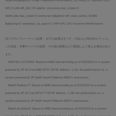
Hyperthreading=Off, Profile = Maximum Performance; OS: RHEL 8.7 (kernel 4.18.0-
425.3.1.el8.x86_64); OS options: processor.max_cstate=1;
Intel®_idle.max_cstate=0; iommu=pt mitigations=off; clear caches; NUMA
Balancing=0; randomize_va_space 0; THP=ON; CPU Governor=Performance
32コアのパフォーマンス結果： 以下の結果はすべて、OSおよびBIOSのバージョ
ンや設定、本番サーバーの使用、その他の変数などの要因により異なる場合があり
ます。
・ANSYS® LS-DYNA®: Based on AMD internal testing as of 5/15/2023 on a system
powered by 2P 32-Core AMD EPYC 9374F delivers ~1.41x the performance vs. a
system powered by 2P Intel® Xeon® Platinum 8462Y+ processors.
・Altair® Radioss™: Based on AMD internal testing as of 5/15/2023 on a system
powered by 2P 32-Core EPYC™ 9374F delivers ~1.28x the performance vs. a
system powered by 2P Intel® Xeon® Platinum 8462Y+ processors.
・Altair® AcuSolve®: Based on AMD internal testing as of 5/15/2023 on a system