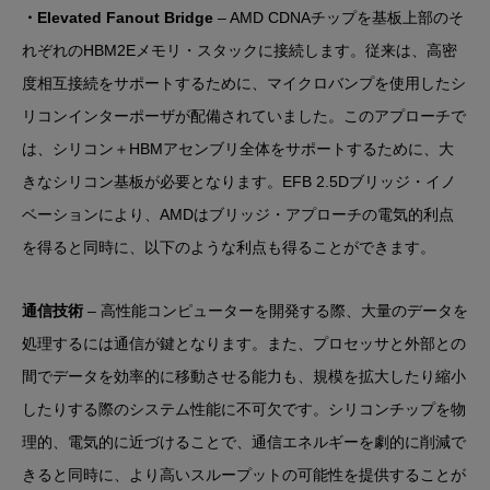
・Elevated Fanout Bridge
– AMD CDNAチップを基板上部のそ
れぞれのHBM2Eメモリ・スタックに接続します。従来は、高密
度相互接続をサポートするために、マイクロバンプを使用したシ
リコンインターポーザが配備されていました。このアプローチで
は、シリコン＋HBMアセンブリ全体をサポートするために、大
きなシリコン基板が必要となります。EFB 2.5Dブリッジ・イノ
ベーションにより、AMDはブリッジ・アプローチの電気的利点
を得ると同時に、以下のような利点も得ることができます。
通信技術
– 高性能コンピューターを開発する際、大量のデータを
処理するには通信が鍵となります。また、プロセッサと外部との
間でデータを効率的に移動させる能力も、規模を拡大したり縮小
したりする際のシステム性能に不可欠です。シリコンチップを物
理的、電気的に近づけることで、通信エネルギーを劇的に削減で
きると同時に、より高いスループットの可能性を提供することが