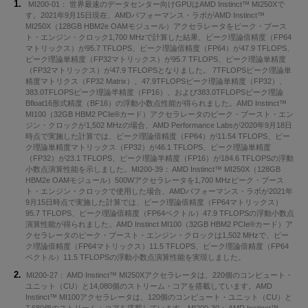
MI200-01： 世界最速のデータセンター向けGPUはAMD Instinct™ MI250Xで
す。2021年9月15日現在、AMDパフォーマンス・ラボがAMD Instinct™
MI250X（128GB HBM2e OAMモジュール）アクセラレータをピーク・ブース
ト・エンジン・クロック1,700 MHzで計算した結果、ピーク理論倍精度（FP64
マトリックス）が95.7 TFLOPS、ピーク理論倍精度（FP64）が47.9 TFLOPS、
ピーク理論単精度（FP32マトリックス）が95.7 TFLOPS、ピーク理論単精度
（FP32マトリックス）が47.9 TFLOPSとなりました。 7TFLOPSピーク理論単
精度マトリクス（FP32 Matrix）、47.9TFLOPSピーク理論単精度（FP32）、
383.0TFLOPSピーク理論半精度（FP16）、および383.0TFLOPSピーク理論
Bfloat16形式精度（BF16）の浮動小数点性能が得られました。AMD Instinct™
MI100（32GB HBM2 PCIe®カード）アクセラレータのピーク・ブースト・エン
ジン・クロックが1,502 MHzの場合、AMD Performance Labsが2020年9月18日
時点で実施した計算では、ピーク理論倍精度（FP64）が11.54 TFLOPS、ピー
ク理論単精度マトリックス（FP32）が46.1 TFLOPS、ピーク理論単精度
（FP32）が23.1 TFLOPS、ピーク理論半精度（FP16）が184.6 TFLOPSの浮動
小数点演算性能を示しました。MI200-39： AMD Instinct™ MI250X（128GB
HBM2e OAMモジュール）500Wアクセラレータを1,700 MHzピーク・ブース
ト・エンジン・クロックで使用した場合、AMDパフォーマンス・ラボが2021年
9月15日時点で実施した計算では、ピーク理論倍精度（FP64マトリックス）
95.7 TFLOPS、ピーク理論倍精度（FP64ベクトル）47.9 TFLOPSの浮動小数点
演算性能が得られました。AMD Instinct MI100（32GB HBM2 PCIe®カード）ア
クセラレータのピーク・ブースト・エンジン・クロックは1,502 MHzで、ピー
ク理論倍精度（FP64マトリックス）11.5 TFLOPS、ピーク理論倍精度（FP64
ベクトル）11.5 TFLOPSの浮動小数点演算性能を実現しました。
MI200-27： AMD Instinct™ MI250Xアクセラレータは、220個のコンピュート・
ユニット（CU）と14,080個のストリーム・コアを搭載しています。AMD
Instinct™ MI100アクセラレータは、120個のコンピュート・ユニット（CU）と