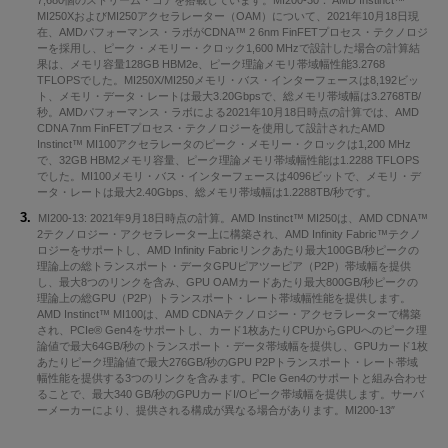
7,680個のストリーム・コアを搭載しています。MI200-30： AMD Instinct™
MI250XおよびMI250アクセラレーター（OAM）について、2021年10月18日現
在、AMDパフォーマンス・ラボがCDNA™ 2 6nm FinFETプロセス・テクノロジ
ーを採用し、ピーク・メモリー・クロック1,600 MHzで設計した場合の計算結
果は、メモリ容量128GB HBM2e、ピーク理論メモリ帯域幅性能3.2768
TFLOPSでした。MI250X/MI250メモリ・バス・インターフェースは8,192ビッ
ト、メモリ・データ・レートは最大3.20Gbpsで、総メモリ帯域幅は3.2768TB/
秒。AMDパフォーマンス・ラボによる2021年10月18日時点の計算では、AMD
CDNA 7nm FinFETプロセス・テクノロジーを使用して設計されたAMD
Instinct™ MI100アクセラレータのピーク・メモリー・クロックは1,200 MHz
で、32GB HBM2メモリ容量、ピーク理論メモリ帯域幅性能は1.2288 TFLOPS
でした。MI100メモリ・バス・インターフェースは4096ビットで、メモリ・デ
ータ・レートは最大2.40Gbps、総メモリ帯域幅は1.2288TB/秒です。
MI200-13: 2021年9月18日時点の計算。AMD Instinct™ MI250は、AMD CDNA™
2テクノロジー・アクセラレーター上に構築され、AMD Infinity Fabric™テクノ
ロジーをサポートし、AMD Infinity Fabricリンクあたり最大100GB/秒ピークの
理論上の総トランスポート・データGPUピアツーピア（P2P）帯域幅を提供
し、最大8つのリンクを含み、GPU OAMカードあたり最大800GB/秒ピークの
理論上の総GPU（P2P）トランスポート・レート帯域幅性能を提供します。
AMD Instinct™ MI100は、AMD CDNAテクノロジー・アクセラレーターで構築
され、PCIe® Gen4をサポートし、カード1枚あたりCPUからGPUへのピーク理
論値で最大64GB/秒のトランスポート・データ帯域幅を提供し、GPUカード1枚
あたりピーク理論値で最大276GB/秒のGPU P2Pトランスポート・レート帯域
幅性能を提供する3つのリンクを含みます。PCIe Gen4のサポートと組み合わせ
ることで、最大340 GB/秒のGPUカードI/Oピーク帯域幅を提供します。サーバ
ーメーカーにより、提供される構成が異なる場合があります。MI200-13″