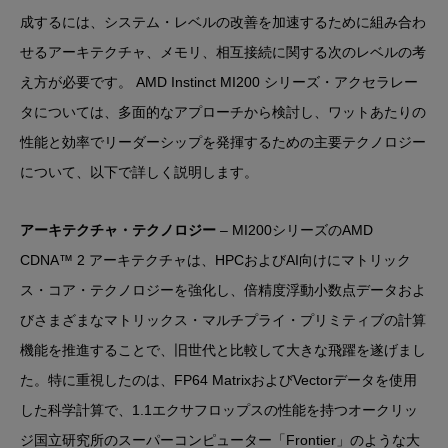
成するには、システム・レベルの改善を加速するために組み合わ
せるアーキテクチャ、メモリ、相互接続に関する次のレベルの考
え方が必要です。 AMD Instinct MI200 シリーズ・アクセラレー
タについては、多面的なアプローチから検討し、ワットあたりの
性能と効率でリーダーシップを発揮するための主要テクノロジー
について、以下で詳しく説明します。
アーキテクチャ・テクノロジー
– MI200シリーズのAMD
CDNA™ 2 アーキテクチャは、HPCおよびAI向けにマトリック
ス・コア・テクノロジーを強化し、倍精度浮動小数点データおよ
びさまざまなマトリックス・マルチプライ・プリミティブの計算
機能を推進することで、旧世代と比較して大きな飛躍を遂げまし
た。特に重視したのは、FP64 MatrixおよびVectorデータを使用
した科学計算で、1.1エクサフロップスの性能を持つオークリッ
ジ国立研究所のスーパーコンピューター「Frontier」のような大