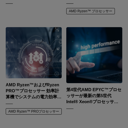
揮
AMD Ryzen™ プロセッサー
AMD Ryzen™およびRyzen
第4世代AMD EPYC™プロセ
PRO™プロセッサー 効率計
ッサーが最新の第5世代
算機でシステムの電力効率を
Intel® Xeon®プロセッサー
探る
を凌駕する
AMD Ryzen™ PROプロセッサー