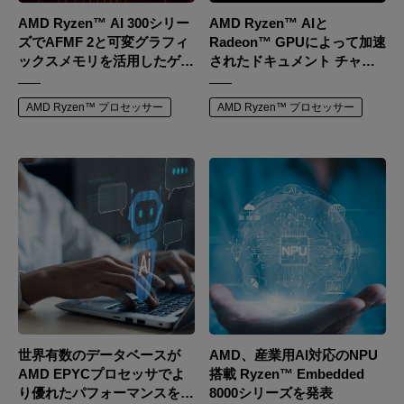
AMD Ryzen™ AI 300シリー
AMD Ryzen™ AIと
ズでAFMF 2と可変グラフィ
Radeon™ GPUによって加速
ックスメモリを活用したゲー
されたドキュメント チャッ
ミングパフォーマンスの最大
トで、強力なAIアシスタント
化
を手に入れましょう
AMD Ryzen™ プロセッサー
AMD Ryzen™ プロセッサー
世界有数のデータベースが
AMD、産業用AI対応のNPU
AMD EPYCプロセッサでよ
搭載 Ryzen™ Embedded
り優れたパフォーマンスを発
8000シリーズを発表