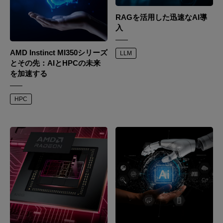
RAGを活用した迅速なAI導
入
AMD Instinct MI350シリーズ
LLM
とその先：AIとHPCの未来
を加速する
HPC