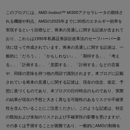
このブログには、AMD Instinct™ MI300アクセラレータの期待さ
れる機能や利点、AMDの2025年までに30倍のエネルギー効率を
実現するという目標など、将来の見通しに関する記述が含まれて
おり、これらは1995年私募証券訴訟改革法のセーフハーバー条
項に従って作成されています。将来の見通しに関する記述は、一
般的に「だろう」、「かもしれない」、「期待する」、「考え
る」、「計画する」、「意図する」、「計画する」などの言葉
や、同様の意味を持つ他の用語で識別されます。本ブログに記載
されている将来の見通しに関する記述は、現在の信念、仮定、予
想に基づくものであり、本ブログの日付時点のものであり、実際
の結果が現在の予想と大きく異なる可能性のあるリスクや不確実
性を含んでいることにご注意ください。このような記述は、特定
の既知および未知のリスクおよび不確実性の影響を受けますが、
その多くは予測することが困難であり、一般的にAMDの制御を