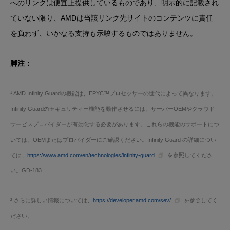
へのリンクは便宜上提供しているものであり、明示的に記載され
ていない限り、AMDは当該リンク先サイトのコンテンツに責任
を負わず、いかなる支持も示唆するものではありません。
脚注：
¹ AMD Infinity Guardの機能は、EPYC™プロセッサーの世代によって異なります。
Infinity Guardのセキュリティー機能を動作させるには、サーバーOEMやクラウド
サービスプロバイダーが有効化する必要があります。これらの機能のサポートにつ
いては、OEMまたはプロバイダーにご確認ください。Infinity Guard の詳細につい
ては、
https://www.amd.com/en/technologies/infinity-guard
を参照してくださ
い。GD-183
² さらに詳しい情報については、
https://developer.amd.com/sev/
を参照してく
ださい。