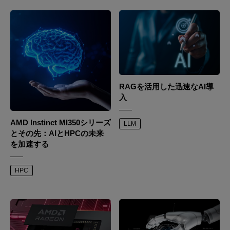
RAGを活用した迅速なAI導
入
AMD Instinct MI350シリーズ
LLM
とその先：AIとHPCの未来
を加速する
HPC