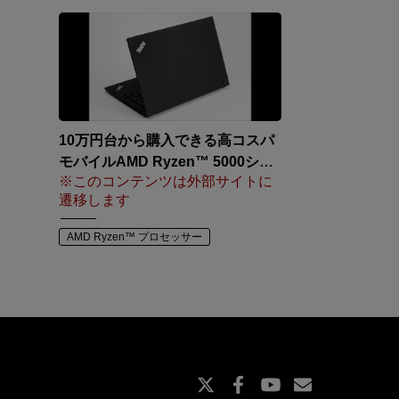
10万円台から購入できる高コスパ
モバイルAMD Ryzen™ 5000シリ
※このコンテンツは外部サイトに
ーズ搭載「ThinkPad T14 Gen2」
遷移します
を検証
AMD Ryzen™ プロセッサー
X
Facebook
Youtube
Subscript