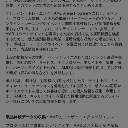
介、弊社の製品およびサービスの向上、弊社のマーケティング活動の
調整、アカウントの管理のために使用することがあります。
オンライン・トレーニング（AMD Arena Programを含む）、イベン
ト、プログラム情報
。 お客様の成績やリーダーボードの順位など、オ
ンライントレーニングやイベントに関連する登録および参加情報を収
集および生成します。 また、オンライントレーニングに参加して
AMD リワードポイントを獲得するための資格である雇用状態を確認
するために、個人識別情報と職業・雇用情報を収集する場合がありま
す。 弊社はトレーニングやイベントを運営および管理することを目的
として、当該情報を使用します。
上記の情報からの推断
。 パーソナライズされたコンテンツと商品を提
供し、弊社の製品、サービス、テクノロジー、本サイトを、提供、強
化、パーソナライズするために、AMDは上記の情報を使用してお客様
の嗜好（好みの製品など）を推測します。
求人応募
。 弊社は、お客様の採用を検討したり、サイト上のコミュニ
ティやコミュニケーションを促進したりする目的で、求人への応募や
キャリアサイトを通じてお客様が提出した個人情報を収集・利用しま
す。 AMDは、キャリアサイトを通じた採用活動に関連するプライバ
シー慣行についての追加情報を提供します。
製品体験データの収集：
AMDのユーザー・エクスペリエンス・
プログラムにご参加いただくことで、AMDはお客様とその情報