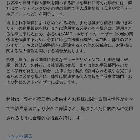
お客様が自身の個人情報を開示する許可を弊社に与えた場合には、弊
社はマーケティングやその他の目的で個人識別情報（氏名や電子メー
ルアドレスなど）を開示します。
適用される法律により求められる場合、または誠実な信念に基づき本
サイトの利用規約を執行または適用する必要がある場合は、適用され
る法律に準じるため、あるいはAMD、本サイトのユーザーその他の関
係者を保護するため、必要に応じて法執行機関、裁判所、弊社のアド
バイザー、および法的手続きに関連するその他の関係者に、お客様に
関する個人情報を開示する場合があります。
合併、買収、資金調達に必要なデューデリジェンス、組織再編、破
産、管財人への移行、会社資産の売却、または他の事業部門へのサー
ビス移行が発生した場合、法律または契約で許可される取引を完了す
るために必要な場合に、弊社は関連する個人情報を当該事業部門、お
よび弊社のアドバイザーに提供します。
弊社は、弊社が第三者に提供するお客様に関する個人情報がすべ
て当該当事者により安全に保護され、提供された目的のみに使用
されるように合理的な措置を講じます。
トップへ戻る