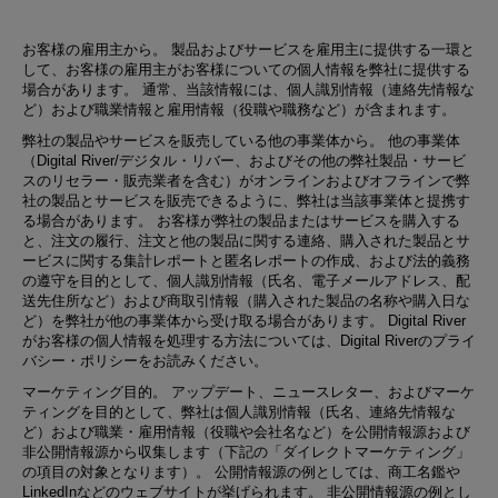
お客様の雇用主から。
製品およびサービスを雇用主に提供する一環と
して、お客様の雇用主がお客様についての個人情報を弊社に提供する
場合があります。 通常、当該情報には、個人識別情報（連絡先情報な
ど）および​職業情報と雇用情報（役職や職務など）が含まれます。
弊社の製品やサービスを販売している他の事業体から。 他の事業体
（Digital River/デジタル・リバー、およびその他の弊社製品・サービ
スのリセラー・販売業者を含む）がオンラインおよびオフラインで弊
社の製品とサービスを販売できるように、弊社は当該事業体と提携す
る場合があります。 お客様が弊社の製品またはサービスを購入する
と、注文の履行、注文と他の製品に関する連絡、購入された製品とサ
ービスに関する集計レポートと匿名レポートの作成、および法的義務
の遵守を目的として、個人識別情報（氏名、電子メールアドレス、配
送先住所など）および商取引情報（購入された製品の名称や購入日な
ど）を弊社が他の事業体から受け取る場合があります。 Digital River
がお客様の個人情報を処理する方法については、Digital Riverのプライ
バシー・ポリシーをお読みください。
マーケティング目的
。 アップデート、ニュースレター、およびマーケ
ティングを目的として、弊社は個人識別情報（氏名、連絡先情報な
ど）および職業・雇用情報（役職や会社名など）を公開情報源および
非公開情報源から収集します（下記の「ダイレクトマーケティング」
の項目の対象となります）。 公開情報源の例としては、商工名鑑や
LinkedInなどのウェブサイトが挙げられます。 非公開情報源の例とし