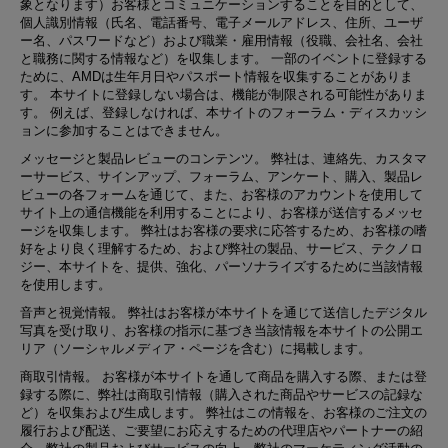
象となります）お客様とコミュニケーションすることを目的として、
個人識別情報（氏名、電話番号、電子メールアドレス、住所、ユーザ
ー名、パスワードなど）および職業・雇用情報（役職、会社名、会社
と職務に関する情報など）を収集します。 一部のイベントに登録する
ために、AMDは生年月日やパスポート情報を収集することがありま
す。 本サイトに登録しない場合は、機能が制限される可能性がありま
す。 例えば、登録しなければ、本サイトのフォーラム・ディスカッシ
ョンに参加することはできません。
メッセージと製品レビューのコンテンツ
。 弊社は、連絡先、カスタマ
ーサービス、サインアップ、フォーラム、アンケート、購入、製品レ
ビューの各フォームを通じて、また、お客様のアカウントを使用して
サイト上の通信機能を利用することにより、お客様が送信するメッセ
ージを収集します。 弊社はお客様の要求に応答するため、お客様の嗜
好をより良く理解するため、および弊社の製品、サービス、テクノロ
ジー、本サイトを、​​提供、強化、パーソナライズするために当該情報
を使用します。
音声と視覚情報
。 弊社はお客様が本サイトを通じて送信したデジタル
写真を受け取り、お客様の指示に基づき当該情報を本サイトの公開エ
リア（ソーシャルメディア・ページを含む）に掲載します。
商取引情報
。 お客様が本サイトを通して商品を購入する際、または登
録する際に、弊社は商取引情報（購入された商品やサービスの記録な
ど）を収集および生成します。 弊社はこの情報を、お客様のご注文の
履行および配送、ご要望にお応えするための代理店やパートナーの紹