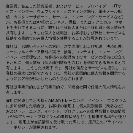
従業員、独立した請負業者、およびサービス・プロバイダー（ITサー
ビス・ベンダー、ウェブサイト・ホスティング施設、電子メール配
信、カスタマーサポート、セールス、トレーニング・サービスなど）
が、お客様またはAMDのビジネス、職務、またはテクニカル・サポー
トを実行できるように、弊社は当該個人または当該組織と個人情報を
共有します。こうした個人と組織は、お客様および弊社にサービスを
提供する目的でのみ個人情報を使用することが許可されています。
弊社は、お問い合わせへの対応、注文の履行および配送、決済処理、
ソーシャルメディア機能の実行、抽選、コンテスト、トレーニング、
イベントの管理など、お客様への製品およびサービスの提供に役立て
るために、個人情報（個人識別情報を含む）を信頼できる第三者と共
有します。 こうした状況下では、弊社が製品とサービスを提供し、お
客様の要求に対応できるように、弊社が意図的に個人情報を開示する
ようにお客様が指示したものと見なされます。
弊社は事業目的および商業目的で、関連会社間で任意の​個人情報を共
有します。
雇用に関連してお客様がAMDのトレーニング、イベント、プログラム
に参加登録した場合は、お客様の雇用主に個人識別情報（氏名など）
およびトレーニング、イベント、プログラムへの出席情報と参加情報
（AMDアリーナ・プログラムの進捗状況など）を提供する場合があり
ます。 雇用主が当該情報を受け取った際には、雇用主のプライバシ
ー・ポリシーが適用されます。