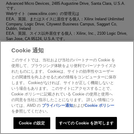
Advanced Micro Devices, 2485 Augustine Drive, Santa Clara, U.S.A.
です。
Webサイト（www.xilinx.com）の管理元は
EEA、英国、またはスイスに居住する個人：Xilinx Ireland Unlimited
Company, Logic Drive, Citywest Business Campus, Saggart Co,
Dublin, Ireland
EEA、英国、スイス以外居住する個人：Xilinx, Inc., 2100 Logic Drive,
San Jose, CA 95124, U.S.A.です。
個人情報取り扱いの前提：
弊社の製品、サービス
、
テクノロジーの提
Cookie 通知
供を受け、または使用するためにお客様が弊社に個人情報を提供する
場合は、弊社は両者間の契約を有効にするために当該処理が必要であ
このサイトでは、当社および当社のパートナーの Cookie を
ることを前提としてお客様の個人情報を取り扱います。 お客様が他の
使用して、ブラウジング体験をより便利でパーソナライズさ
理由で弊社に個人情報を提供する場合は、弊社はお客様の要求に対応
れたものにします。 Cookieは、サイトの効率性やユーザー
するために弊社の合法的な業務目的（たとえば、本サイトへのアクセ
との関連性を向上させるための情報をコンピューターに保存
スをお客様に提供する、または要求されたダイレクトマーケティング
します。 Cookieがなければ、サイトが正しく機能しないと
をお客様に提供する）で、あるいは明確な同意にもどづいて、お客様
いう場合もあります。 このサイトにアクセスすることで、
の個人情報を取り扱います。
Cookie ポリシーに記載されている Cookie の使用と使用へ
個人情報に関する権利：
AMDが保持するお客様の個人情報にアクセス
の同意を当社に指示したことになります。 詳しい情報につ
するお客様の権利（本プライバシー・ポリシーの「
お客様のプライバ
いては、AMD の
プライバシー通知
および
Cookie ポリシー
シー権
」の項目に規定）に加えて、お客様はお客様自身の個人情報を
を参照してください。
修正または消去、あるいはその処理に異議を唱える、またはアクセス
を制限する権利を有します。 お客様の個人情報に関する弊社の取り扱
Cookie の設定
すべての Cookie を許可します
いに不満がある場合は、お客様は地域のデータ保護機関に苦情を申し
立てる権利を有します。 特定の状況下では、お客様はお客様自身の個